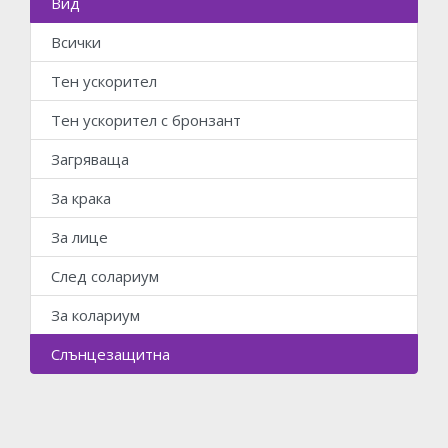
Вид
Всички
Тен ускорител
Тен ускорител с бронзант
Загряваща
За крака
За лице
След солариум
За колариум
Слънцезащитна