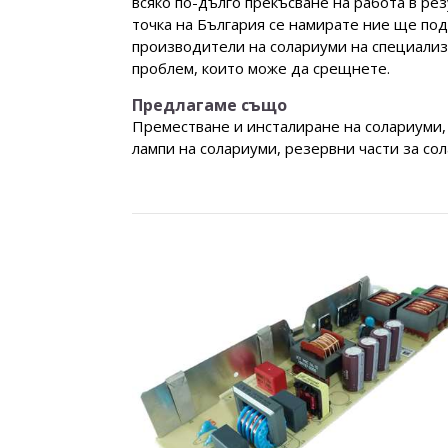
всяко по-дълго прекъсване на работа в рез
точка на България се намирате ние ще по
производители на солариуми на специализир
проблем, които може да срещнете.
Предлагаме също
Преместване и инсталиране на солариуми,
лампи на солариуми, резервни части за со