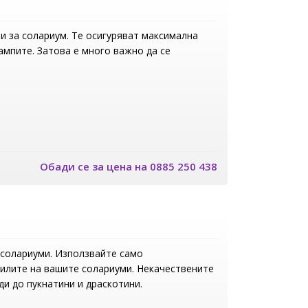
и за солариум. Те осигуряват максимална
мпите. Затова е много важно да се
Обади се за цена на 0885 250 438
 солариуми. Използвайте само
рилите на вашите солариуми. Некачествените
и до пукнатини и драскотини.