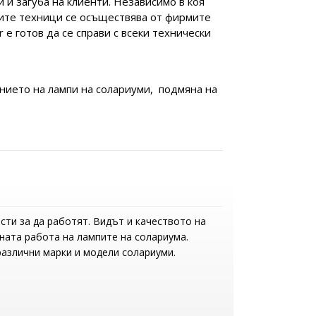
 и загуба на клиенти. Независимо в коя
шите техници се осъществява от фирмите
е готов да се справи с всеки технически
нието на лампи на солариуми, подмяна на
сти за да работят. Видът и качеството на
ната работа на лампите на солариума.
различни марки и модели солариуми.