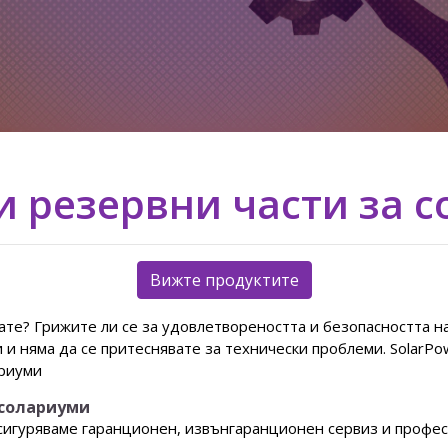
и резервни части за 
Вижте продуктите
вате? Грижите ли се за удовлетвореността и безопасността н
и няма да се притеснявате за технически проблеми. SolarPow
ариуми
 солариуми
осигуряваме гаранционен, извънгаранционен сервиз и профес