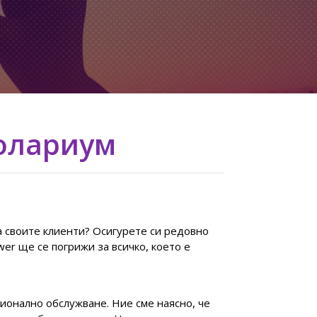
солариум
а своите клиенти? Осигурете си редовно
er ще се погрижи за всичко, което е
ионално обслужване. Ние сме наясно, че