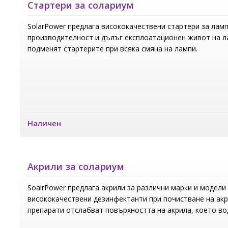
Стартери за солариум
SolarPower предлага висококачествени стартери за ламп
производителност и дълъг експлоатационен живот на ла
подменят стартерите при всяка смяна на лампи.
Наличен
Акрили за солариум
SoalrPower предлага акрили за различни марки и модели
висококачествени дезинфектанти при почистване на ак
препарати отслабват повърхността на акрила, което вод