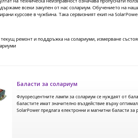
ултат на техническа неизправност означава пропуснати ползи
ддържаме всеки закупен от нас солариум. Обучението на на
ани курсове в чужбина. Така сервизният екип на SolarPower 
 текущ ремонт и поддръжка на солариуми, измерване състоя
лариуми
Баласти за солариум
Флуоресцентните лампи за солариум се нуждаят от бала
баластите имат значително въздействие върху оптимал
SolarPower предлага електронни и магнитни баласти за 