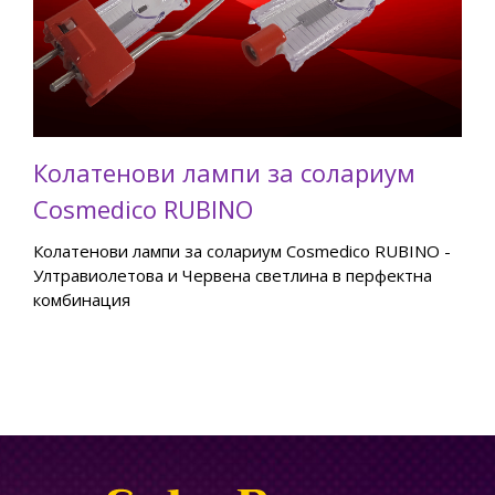
Колатенови лампи за солариум
Cosmedico RUBINO
Колатенови лампи за солариум Cosmedico RUBINO -
Ултравиолетова и Червена светлина в перфектна
комбинация