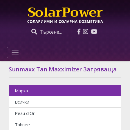
Търсене...
Sunmaxx Tan Maxximizer Загряваща
Марка
Всички
Peau d'Or
Tahnee