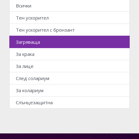
Всички
Тен ускорител
Тен ускорител с бронзант
Загряваща
За крака
За лице
След солариум
За колариум
Слънцезащитна