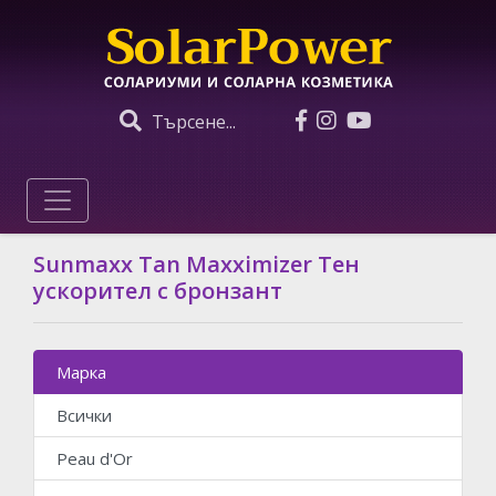
Търсене...
Sunmaxx Tan Maxximizer Тен
ускорител с бронзант
Марка
Всички
Peau d'Or