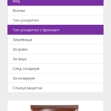
Вид
Всички
Тен ускорител
Тен ускорител с бронзант
Загряваща
За крака
За лице
След солариум
За колариум
Слънцезащитна