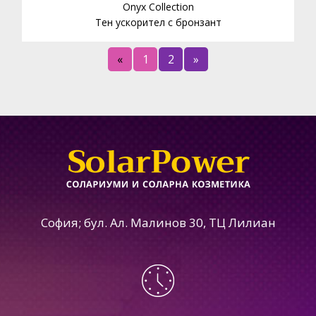
Onyx Collection
Тен ускорител с бронзант
«
1
2
»
София; бул. Ал. Малинов 30, ТЦ Лилиан