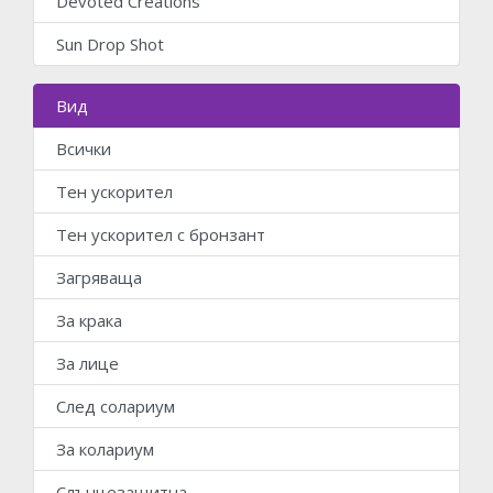
Devoted Creations
Sun Drop Shot
Вид
Всички
Тен ускорител
Тен ускорител с бронзант
Загряваща
За крака
За лице
След солариум
За колариум
Слънцезащитна