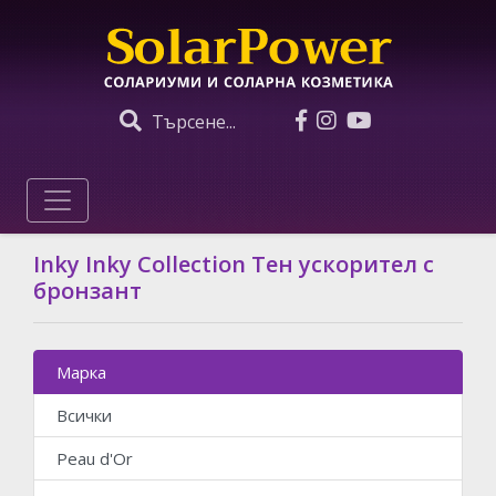
Търсене...
Inky Inky Collection Тен ускорител с
бронзант
Марка
Всички
Peau d'Or