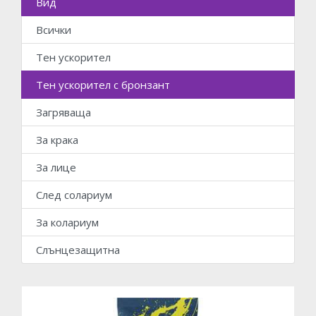
Вид
Всички
Тен ускорител
Тен ускорител с бронзант
Загряваща
За крака
За лице
След солариум
За колариум
Слънцезащитна