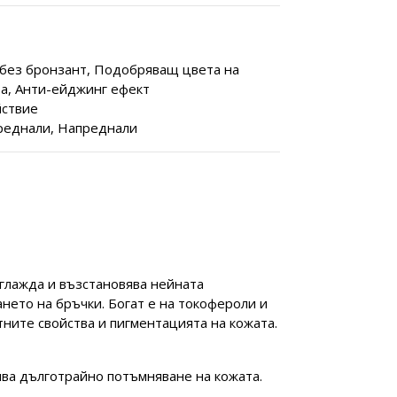
без бронзант, Подобряващ цвета на
а, Анти-ейджинг ефект
йствие
реднали, Напреднали
глажда и възстановява нейната
нето на бръчки. Богат е на токофероли и
ните свойства и пигментацията на кожата.
ява дълготрайно потъмняване на кожата.