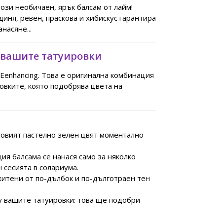
ози необичаен, ярък балсам от лайм!
ня, ревен, праскова и хибискус гарантира
насяне...
 вашите татуировки
Eenhancing. Това е оригинална комбинация
ровките, която подобрява цвета на
говият пастелно зелен цвят моментално
я балсама се нанася само за няколко
н сесията в солариума.
хитени от по-дълбок и по-дълготраен тен
у вашите татуировки: това ще подобри