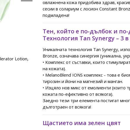
овлажнена кожа придобива здрав, красив
сесии в солариум с лосион Constant Bron
подмладена!
Тен, който е по-дълбок и по-
Технология Tan Synergy – 3 в
Уникалната технология Tan Synergy, изпо
Bronze, означава синергия (уникална, ук
erator Lotion,
• Комплекс от съставки, които стимулир
на кожата).
• MelanoBlend IONS комплекс - това е би
тирозин и йони на магнезий и манган.
• Изцяло нов микс от емолиенти (които 
кожата по-ефективно от всякога).
Заедно тези три елемента постигат много
дълготраен от всякога!
Щастието има зелен цвят