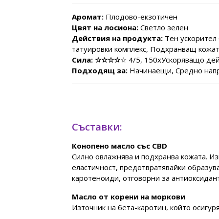
Аромат:
Плодово-екзотичен
Цвят на лосиона:
Светло зелен
Действия на продукта:
Тен ускорител 
татуировки комплекс, Подхранващ кожат
Сила:
☆☆☆☆
☆ 4/5, 150хУскоряващо де
Подходящ за:
Начинаещи, Средно нап
Съставки:
Конопено масло със CBD
Силно овлажнява и подхранва кожата. Из
еластичност, предотвратявайки образува
каротеноиди, отговорни за антиоксидант
Масло от корени на моркови
Източник на бета-каротин, който осигур