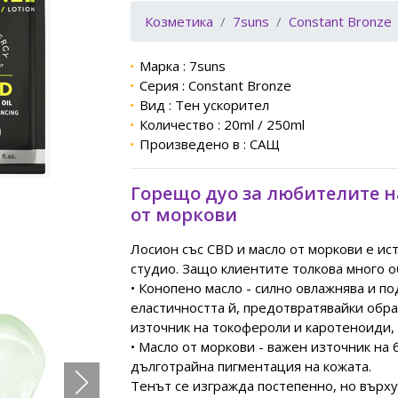
Козметика
7suns
Constant Bronze
Марка : 7suns
Серия : Constant Bronze
Вид : Тен ускорител
Количество : 20ml / 250ml
Произведено в : САЩ
Горещо дуо за любителите н
от моркови
Лосион със CBD и масло от моркови е и
студио. Защо клиентите толкова много о
• Конопено масло - силно овлажнява и п
еластичността й, предотвратявайки обра
източник на токофероли и каротеноиди, 
• Масло от моркови - важен източник на 
дълготрайна пигментация на кожата.
Тенът се изгражда постепенно, но върху