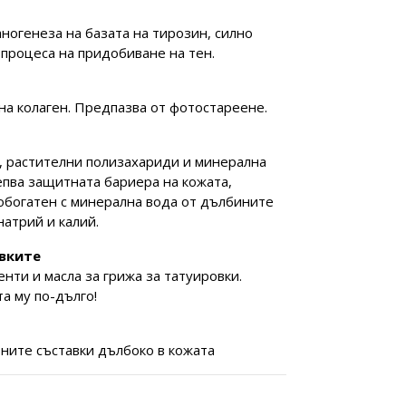
ногенеза на базата на тирозин, силно
процеса на придобиване на тен.
 на колаген. Предпазва от фотостареене.
, растителни полизахариди и минерална
репва защитната бариера на кожата,
обогатен с минерална вода от дълбините
натрий и калий.
вките
нти и масла за грижа за татуировки.
а му по-дълго!
ните съставки дълбоко в кожата