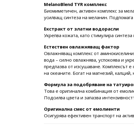
MelanoBlend TYR комплекс
Биомиметичен, активен комплекс за мела
усилващ синтеза на меланин. Подпомага 
Екстракт от златни водорасли
Укрепва кожата, като стимулира синтеза
Естествен овлажняващ фактор
Овлажняващ комплекс от аминокиселини
вода – силно овлажнява, успокоява и ук
предпазва от изсушаване. Комплексът е 
на океаните. Богат на магнезий, калций, 
Формула за подобряване на татуиро
Това е оригинална комбинация от емолие
Подсилва цвета и запазва интензивностт
Оригинална смес от емолиенти
Осигурява ефективен транспорт на актив