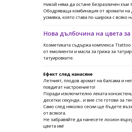
Никой няма да остане безразличен към т
Ободряваща комбинация от аромати на ди
усмивка, която става по-широка с всяко на
Нова дълбочина на цвета за
Козметиката съдържа комплекса Ttattoo 
от емолиенти и масла за грижа за татуи
татуировките.
Ефект след нанасяне
Летният, плодов аромат на балсама и не
повдигат настроението!
Поради изключително леката консистенци
десетки секунди... и вие сте готови за те
Само след няколко сесии ще бъдете въз
от всякога.
Не забравяйте да нанесете лосион върх
цвета им!