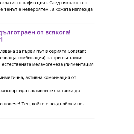
 златисто-кафяв цвят. След няколко тен
ze тенът е невероятен , а кожата изглежда
дълготраен от всякога!
 1
лзвана за първи път в серията Constant
репваща комбинация) на три съставки:
ат естествената меланогенеза (пигментация
омиметична, активна комбинация от
транспортират активните съставки до
 повече! Тен, който е по-дълбок и по-