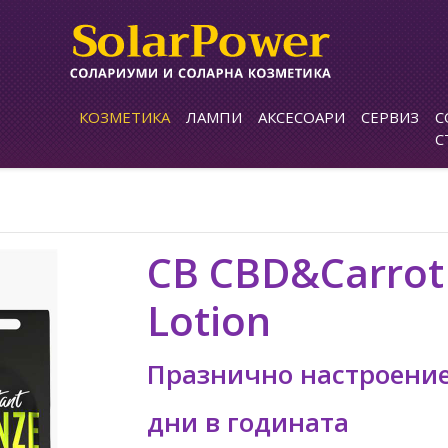
КОЗМЕТИКА
ЛАМПИ
АКСЕСОАРИ
СЕРВИЗ
С
С
CB CBD&Carrot 
Lotion
Празнично настроение
дни в годината