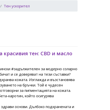
Тен ускорител
а красивия тен: CBD и масло
стински #задължителен за модерно соларно
бичат и се доверяват на тези съставки?
одхранва кожата. Изглажда и възстановява
зуването на бръчки. Той е чудесен
отговорни за пигментацията на кожата.
бета-каротин, който осигурява
 здрави основи. Дълбоко подхранената и