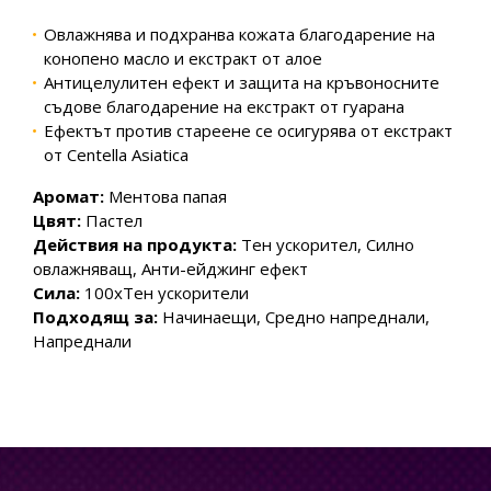
Овлажнява и подхранва кожата благодарение на
конопено масло и екстракт от алое
Антицелулитен ефект и защита на кръвоносните
съдове благодарение на екстракт от гуарана
Ефектът против стареене се осигурява от екстракт
от Centella Asiatica
Аромат:
Ментова папая
Цвят:
Пастел
Действия на продукта:
Тен ускорител, Силно
овлажняващ, Анти-ейджинг ефект
Сила:
100хТен ускорители
Подходящ за:
Начинаещи, Средно напреднали,
Напреднали